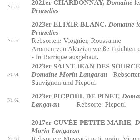
2021er CHARDONNAY,
Domaine le
Nr. 56
Prunelles
2023er ELIXIR BLANC,
Domaine l
Prunelles
Rebsorten: Viognier, Roussanne
Nr. 57
Aromen von Akazien weiße Früchten u
- In Barrique ausgebaut.
2023er SAINT-JEAN DES SOURCE
Domaine Morin Langaran
Rebsorten
Nr. 61
Sauvignon und Picpoul
2023er PICPOUL DE PINET,
Domai
Nr. 62
Langaran
Rebsorte: Picpoul
2017er CUVÉE PETITE MARIE
,
D
Morin Langaran
Rebsorten: Muscat à petit grain, Viogn
Nr. 63