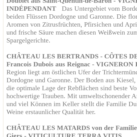
Doublet aus Saint-Quentin-de-Baron - VI
INDÉPENDANT
Das Untergebiet vom Borde
beiden Flüssen Dordogne und Garonne. Die flo
Aromen von Zitrusfrüchten, Pfirsichen und Apr
und frische Säure machen diesen Weißwein zum 
Spargelgerichte.
CHÂTEAU LES BERTRANDS - CÔTES D
Francois Dubois aus Reignac - VIGNE
Region liegt am östlichen Ufer der Trichtermün
Dordogne und Garonne. Der Boden aus Kiesel
die optimale Lage der Rebflächen sind beste Vo
hochwertige Trauben. Mit umweltschonender Ar
und viel Können im Keller stellt die Familie D
Weine erstaunlicher Qualität her.
CHÂTEAU LES MATARDS von der Familie Te
Giers - VITICULTURE TERRA VITIS