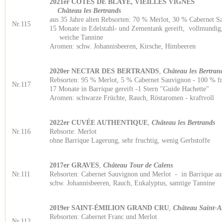
2021er CÔTES DE BLAYE, VIEILLES 
Château les Bertrands
aus 35 Jahre alten Rebsorten: 70 % Merlot, 30 % Cabernet S
Nr.115
15 Monate in Edelstahl- und Zementank gereift, vo
weiche Tannine
Aromen: schw. Johannisbeeren, Kirsche, Himbeeren
2020er NECTAR DES BERTRANDS
,
Château les Bertran
Rebsorten: 95 % Merlot, 5 % Cabernet Sauvignon - 100 % fr
Nr.117
17 Monate in Barrique gereift -1 Stern "Guide Hachette"
Aromen: schwarze Früchte, Rauch, Röstaromen - kraftvoll
2022er CUVÉE AUTHENTIQUE
,
Château les Bertrands
Nr.116
Rebsorte: Merlot
ohne Barrique Lagerung, sehr fruchtig, wenig Gerbstoffe
2017er GRAVES
,
Château Tour de Calens
Nr.111
Rebsorten: Cabernet Sauvignon und Merlot - in Barrique au
schw. Johannisbeeren, Rauch, Eukalyptus, samtige Tannine
2019er SAINT-ÉMILION GRAND CRU
,
Château Saint-
Rebsorten: Cabernet Franc und Merlot
Nr.112