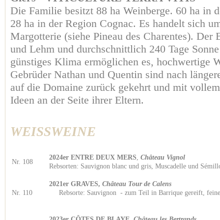
Die Familie besitzt 88 ha Weinberge. 60 ha in 
28 ha in der Region Cognac. Es handelt sich u
Margotterie (siehe Pineau des Charentes). Der 
und Lehm und durchschnittlich 240 Tage Sonne 
günstiges Klima ermöglichen es, hochwertige W
Gebrüder Nathan und Quentin sind nach länger
auf die Domaine zurück gekehrt und mit volle
Ideen an der Seite ihrer Eltern.
WEISSWEINE
2024er ENTRE DEUX MERS
,
Château Vignol
Nr. 108
Rebsorten: Sauvignon blanc und gris, Muscadelle und Sémil
2021er GRAVES,
Château Tour de Calens
Nr. 110
Rebsorte: Sauvignon - zum Teil in Barrique gereift, fe
2023er CÔTES DE BLAYE,
Château les Bertrands